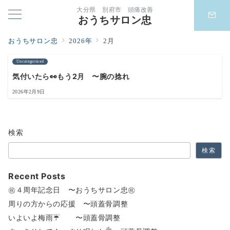
大分県 別府市 頭痛改善
おうちサロン忠
おうちサロン忠
2026年
2月
Uncategorized
気付いたら👀もう2月 〜腕の捻れ
2026年2月9日
検索
検索
Recent Posts
㊗️４周年記念日 〜おうちサロン忠㊗️
周りの方からの応援 〜頭蓋骨調整
いよいよ梅雨☔️ 〜頭蓋骨調整