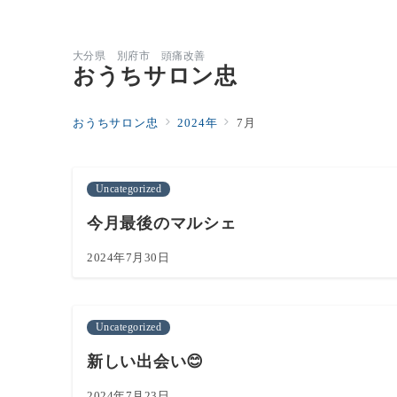
大分県 別府市 頭痛改善
おうちサロン忠
おうちサロン忠
2024年
7月
Uncategorized
今月最後のマルシェ
2024年7月30日
Uncategorized
新しい出会い😊
2024年7月23日