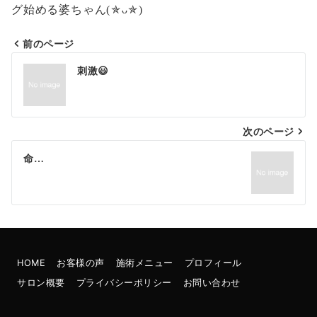
グ始める婆ちゃん(⁠✯⁠ᴗ⁠✯⁠)
前のページ
投
刺激😃
稿
ナ
次のページ
ビ
ゲ
命…
ー
シ
ョ
ン
HOME
お客様の声
施術メニュー
プロフィール
サロン概要
プライバシーポリシー
お問い合わせ