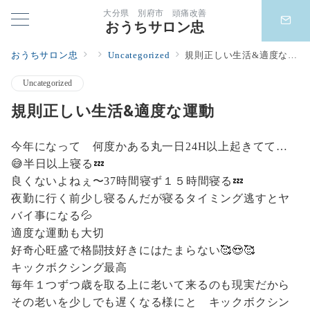
大分県 別府市 頭痛改善
おうちサロン忠
おうちサロン忠
Uncategorized
規則正しい生活&適度な運動
Uncategorized
規則正しい生活&適度な運動
今年になって 何度かある丸一日24H以上起きてて…
😅半日以上寝る💤
良くないよねぇ〜37時間寝ず１５時間寝る💤
夜勤に行く前少し寝るんだが寝るタイミング逃すとヤ
バイ事になる💦
適度な運動も大切
好奇心旺盛で格闘技好きにはたまらない🥰😍🥰
キックボクシング最高
毎年１つずつ歳を取る上に老いて来るのも現実だから
その老いを少しでも遅くなる様にと キックボクシン