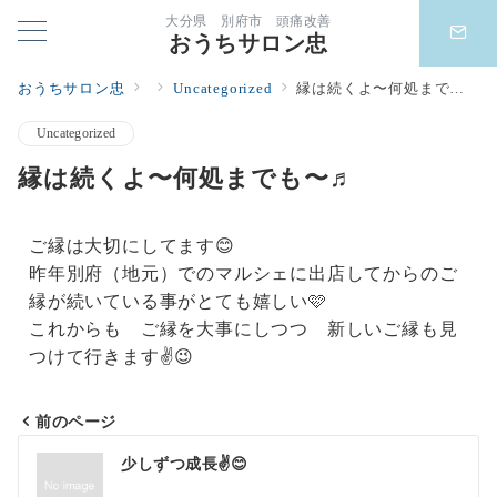
大分県 別府市 頭痛改善
おうちサロン忠
おうちサロン忠
Uncategorized
縁は続くよ〜何処までも〜♬
Uncategorized
縁は続くよ〜何処までも〜♬
ご縁は大切にしてます😊
昨年別府（地元）でのマルシェに出店してからのご
縁が続いている事がとても嬉しい🩷
これからも ご縁を大事にしつつ 新しいご縁も見
つけて行きます✌️😉
前のページ
少しずつ成長✌️😊