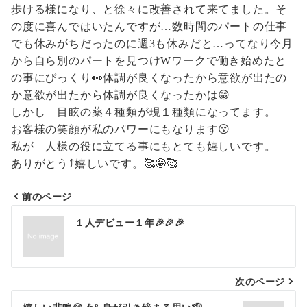
歩ける様になり、と徐々に改善されて来てました。そ
の度に喜んではいたんですが…数時間のパートの仕事
でも休みがちだったのに週3も休みだと…ってなり今月
から自ら別のパートを見つけWワークで働き始めたと
の事にびっくり👀体調が良くなったから意欲が出たの
か意欲が出たから体調が良くなったかは😁
しかし 目眩の薬４種類が現１種類になってます。
お客様の笑顔が私のパワーにもなります😚
私が 人様の役に立てる事にもとても嬉しいです。
ありがとう⤴️嬉しいです。🥰🤩🥰
前のページ
投
１人デビュー１年🎉🎉🎉
稿
ナ
次のページ
ビ