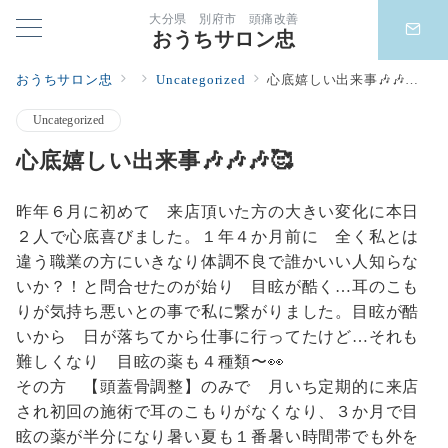
大分県 別府市 頭痛改善
おうちサロン忠
おうちサロン忠
Uncategorized
心底嬉しい出来事🎶🎶🎶🥰
Uncategorized
心底嬉しい出来事🎶🎶🎶🥰
昨年６月に初めて 来店頂いた方の大きい変化に本日
２人で心底喜びました。１年４か月前に 全く私とは
違う職業の方にいきなり体調不良で誰かいい人知らな
いか？！と問合せたのが始り 目眩が酷く…耳のこも
りが気持ち悪いとの事で私に繋がりました。目眩が酷
いから 日が落ちてから仕事に行ってたけど…それも
難しくなり 目眩の薬も４種類〜👀
その方 【頭蓋骨調整】のみで 月いち定期的に来店
され初回の施術で耳のこもりがなくなり、３か月で目
眩の薬が半分になり暑い夏も１番暑い時間帯でも外を