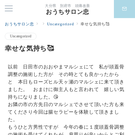
大分県 別府市 頭痛改善
おうちサロン忠
おうちサロン忠
Uncategorized
幸せな気持ち🥰
Uncategorized
幸せな気持ち🥰
以前 日田市のおおやまマルシェにて 私が頭蓋骨
調整の施術した方が その時とても良かったから
と 本日もローズヒル天ヶ瀬のマルシェに来て頂き
ました。 おまけに御主人もと言われて 嬉しい気
持ちになりました。😘
お隣の市の方先日のマルシェでさせて頂いた方も来
てくださり今回は腸セラピーを体験して頂きまし
た。
もうひと方男性ですが 今年の春に１度頭蓋骨調整
の施術を受けてくれたが 肩周りが辛いからとご利