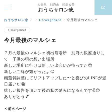
大分県 別府市 頭痛改善
おうちサロン忠
おうちサロン忠
Uncategorized
今月最後のマルシェ
Uncategorized
今月最後のマルシェ
７月の最後のマルシェ初出店場所 別府の銀座通りに
て 子供の頃の想い出場所
新しい場所に行けば新しい出会いが待ってた😊
新しいご縁が繋がったよ😍
頭蓋骨調整にてリフトアップした〜と喜びのLINEが翌
日届いた🤗
嬉しい報告を頂いて後の私の励みになるんです✌️😉
ありがとう💕
前のページ