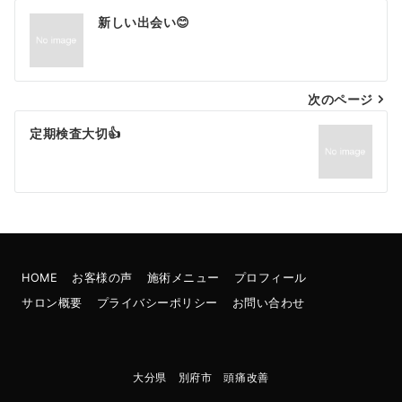
投
新しい出会い😊
稿
ナ
次のページ
ビ
ゲ
定期検査大切👍
ー
シ
ョ
ン
HOME
お客様の声
施術メニュー
プロフィール
サロン概要
プライバシーポリシー
お問い合わせ
大分県 別府市 頭痛改善