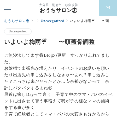
大分県 別府市 頭痛改善
おうちサロン忠
おうちサロン忠
Uncategorized
いよいよ梅雨☔️ 〜頭蓋骨調整
Uncategorized
いよいよ梅雨☔️ 〜頭蓋骨調整
ご無沙汰してます😅Blogの更新 すっかり忘れてまし
た。
お陰様で出張先が増えたり イベントのお誘いを頂い
たり出店先の申し込みをしなきゃ〜あれ？申し込みし
た？こっちは未だだったとか…💦余裕がないって 余
計にバタバタするよね😆
最近は癒しDayって言う 子育て中のママ・パパのイベ
ントに出させて貰う事増えて我が子の様なママの施術
をする事が多く
子育て経験者としてママ・パパの大変さも分かるから