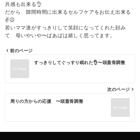
共感も出来る👌
だから 隙間時間に出来るセルフケアをお伝え出来る
✌️😉
若いママ達がすっきりして笑顔になってくれた顔み
て 母いやいや〜ばあばは嬉しく思ってます。
前のページ
投
すっきりしてぐっすり眠れた👌〜頭蓋骨調整
稿
ナ
次のページ
ビ
ゲ
周りの方からの応援 〜頭蓋骨調整
ー
シ
ョ