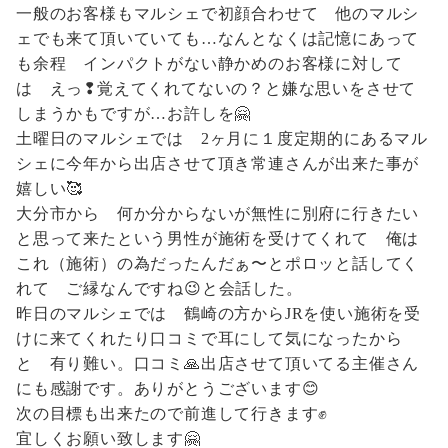
一般のお客様もマルシェで初顔合わせて 他のマルシ
ェでも来て頂いていても…なんとなくは記憶にあって
も余程 インパクトがない静かめのお客様に対して
は えっ❢覚えてくれてないの？と嫌な思いをさせて
しまうかもですが…お許しを🤗
土曜日のマルシェでは 2ヶ月に１度定期的にあるマル
シェに今年から出店させて頂き常連さんが出来た事が
嬉しい🥰
大分市から 何か分からないが無性に別府に行きたい
と思って来たという男性が施術を受けてくれて 俺は
これ（施術）の為だったんだぁ〜とポロッと話してく
れて ご縁なんですね😉と会話した。
昨日のマルシェでは 鶴崎の方からJRを使い施術を受
けに来てくれたり口コミで耳にして気になったから
と 有り難い。口コミ🙏出店させて頂いてる主催さん
にも感謝です。ありがとうございます😊
次の目標も出来たので前進して行きます✊
宜しくお願い致します🤗