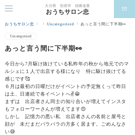
大分県 別府市 頭痛改善
おうちサロン忠
おうちサロン忠
Uncategorized
あっと言う間に下半期👀
Uncategorized
あっと言う間に下半期👀
今日から7月駆け抜けている私昨年の秋から地元でのマ
ルシェに１人で出店する様になり 特に駆け抜けてる
感じです🥰
６月は最初の日曜だけがイベントの予定無くって昨日
は土、日連続で各イベントへ✌️😁
まずは 出店者さん同士の知り合いが増えてインスタ
もフォローワーさんが増えてます😍
しかし 記憶力の悪い私 出店者さんの名前と屋号と
顔が 未だまだバラバラの方多く居ます。ごめんなさ
い😅